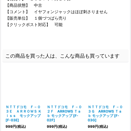
【商品状態】 中古
【コメント】 イヤフォンジャックはほぼ刺さりません
【販売単位】 １個づつばら売り
【クリックポスト対応】 可能
この商品を買った人は、こんな商品も買っています
ＮＴＴドコモ Ｆ－０
ＮＴＴドコモ Ｆ－０
ＮＴＴドコモ Ｆ－０
３Ｅ ＡＲＲＯＷＳ Ｋ
２Ｆ ARROWS Ｔａ
３Ｇ ARROWS Ｔａ
ｉｓｓ モックアップ
ｂ モックアップ
[
F-
ｂ モックアップ
[
F-
[
F-03E
]
02F
]
03G
]
999
円
(税込)
999
円
(税込)
999
円
(税込)