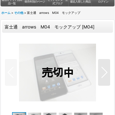
発売年別のページ
最近入荷した商品
ログイン
品一覧
式ブログ
ホーム
>
その他
>
富士通 arrows M04 モックアップ
富士通 arrows M04 モックアップ
[
M04
]