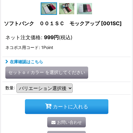
ソフトバンク ００１ＳＣ モックアップ
[
001SC
]
ネット注文価格
:
999
円
(税込)
ネコポス用コード
:
1Point
在庫確認はこちら
セットｏｒカラー
を選択してください
数量
:
カートに入れる
お問い合わせ