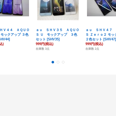
ＨＶ４４ ＡＱＵＯ
ａｕ ＳＨＶ３５ ＡＱＵＯ
ａｕ ＳＨＶ４７ 
 モックアップ ３色
Ｓ Ｕ モックアップ ３色
Ｓ Ｚｅｒｏ２ モッ
SHV44
]
セット
[
SHV35
]
２色セット
[
SHV47
]
込)
999円
(税込)
999円
(税込)
在庫数 3点
在庫数 2点