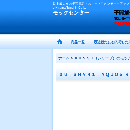
日本最大級の携帯電話・スマートフォンモックアップ（
y Hirama Tsushin Co.ltd
モックセンター
平間通信
電話受付
受付時間
商品一覧
最近新たに初入荷した
ホーム
>
ａｕ
>
ＳＨ（シャープ）のモッ
ａｕ ＳＨＶ４１ ＡＱＵＯＳ Ｒ