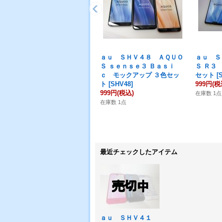
ａｕ ＳＨＶ４８ ＡＱＵＯ
ａｕ Ｓ
Ｓ ｓｅｎｓｅ３ Ｂａｓｉ
Ｓ Ｒ３
ｃ モックアップ ３色セッ
セット
[
ト
[
SHV48
]
999円
(税
999円
(税込)
在庫数 1点
在庫数 1点
最近チェックしたアイテム
ａｕ ＳＨＶ４１