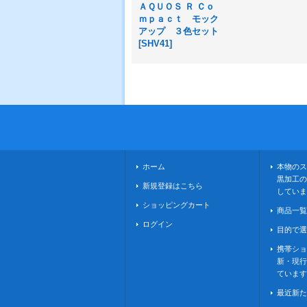
ＡＱＵＯＳ Ｒ Ｃｏ
ｍｐａｃｔ モック
アップ ３色セット
[
SHV41
]
ホーム
本物のス
黒加工の
新規登録はこちら
していま
ショッピングカート
商品一覧
ログイン
目的で選
携帯ショ
新・現行
ています
最近新た