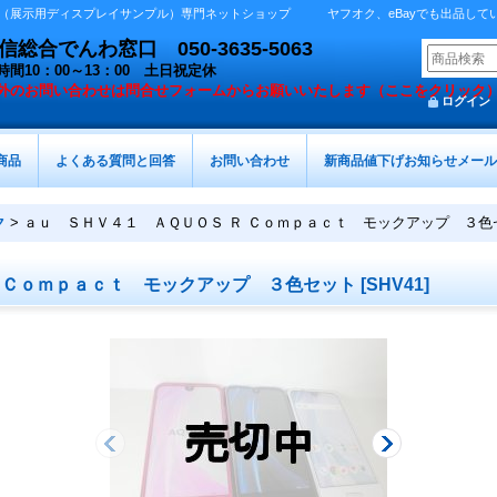
展示用ディスプレイサンプル）専門ネットショップ ヤフオク、eBayでも出品しています 
総合でんわ窓口 050-3635-5063
時間10：00～13：00 土日祝定休
外の
お問い合わせは問合せフォームからお願いいたします（ここをクリック
ログイン
商品
よくある質問と回答
お問い合わせ
新商品値下げお知らせメール
ク
>
ａｕ ＳＨＶ４１ ＡＱＵＯＳ Ｒ Ｃｏｍｐａｃｔ モックアップ ３色
 Ｃｏｍｐａｃｔ モックアップ ３色セット
[
SHV41
]