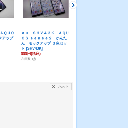
ＡＱＵＯ
ａｕ ＳＨＶ４３Ｋ ＡＱＵ
ａｕ ＳＨＴ２１ ＡＱＵＯ
クアップ
ＯＳ ｓｅｎｓｅ２ かんた
Ｓ ＰＡＤ モックアップ
ん モックアップ ３色セッ
[
SHT21
]
ト
[
SHV43K
]
999円
(税込)
999円
(税込)
在庫数 3点
在庫数 1点
リセット