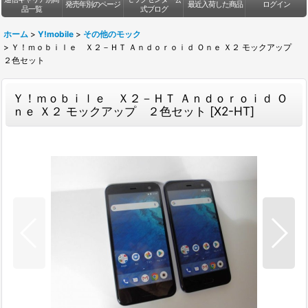
発売年別のページ
最近入荷した商品
ログイン
品一覧
式ブログ
ホーム
>
Y!mobile
>
その他のモック
>
Ｙ！ｍｏｂｉｌｅ Ｘ２－ＨＴ Ａｎｄｏｒｏｉｄ Ｏｎｅ Ｘ２ モックアップ
２色セット
Ｙ！ｍｏｂｉｌｅ Ｘ２－ＨＴ Ａｎｄｏｒｏｉｄ Ｏ
ｎｅ Ｘ２ モックアップ ２色セット
[
X2-HT
]