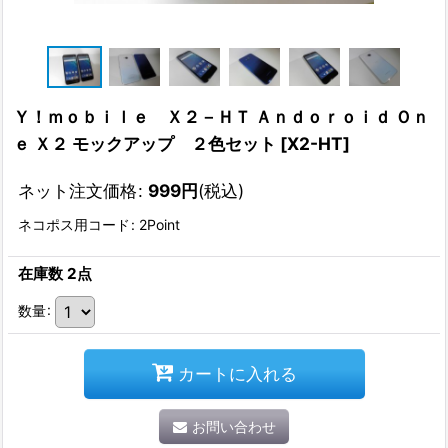
Ｙ！ｍｏｂｉｌｅ Ｘ２－ＨＴ Ａｎｄｏｒｏｉｄ Ｏｎ
ｅ Ｘ２ モックアップ ２色セット
[
X2-HT
]
ネット注文価格
:
999
円
(税込)
ネコポス用コード
:
2Point
在庫数 2点
数量
:
カートに入れる
お問い合わせ