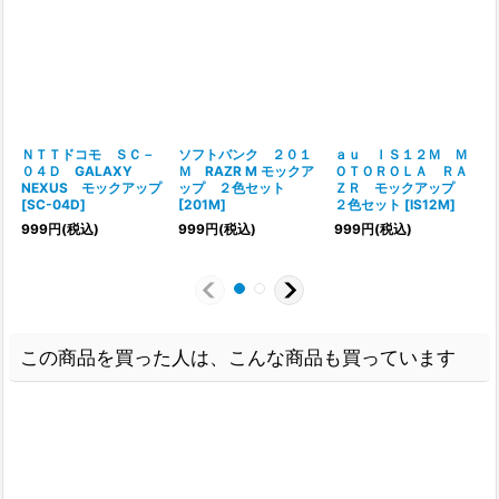
ＮＴＴドコモ ＳＣ－
ソフトバンク ２０１
ａｕ ＩＳ１２Ｍ Ｍ
０４Ｄ GALAXY
Ｍ RAZR M モックア
ＯＴＯＲＯＬＡ ＲＡ
NEXUS モックアップ
ップ ２色セット
ＺＲ モックアップ
[
SC-04D
]
[
201M
]
２色セット
[
IS12M
]
[
999
円
(税込)
999
円
(税込)
999
円
(税込)
この商品を買った人は、こんな商品も買っています