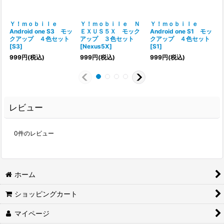
Ｙ！ｍｏｂｉｌｅ
Ｙ！ｍｏｂｉｌｅ Ｎ
Ｙ！ｍｏｂｉｌｅ
Android one S3 モッ
ＥＸＵＳ５Ｘ モック
Android one S1 モッ
クアップ ４色セット
アップ ３色セット
クアップ ４色セット
[
S3
]
[
Nexus5X
]
[
S1
]
[
999
円
(税込)
999
円
(税込)
999
円
(税込)
レビュー
0
件のレビュー
ホーム
ショッピングカート
マイページ