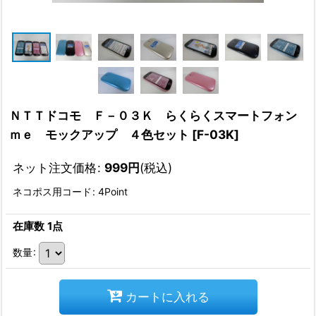
ＮＴＴドコモ Ｆ－０３Ｋ らくらくスマートフォン
ｍｅ モックアップ ４色セット
[
F-03K
]
ネット注文価格
:
999
円
(税込)
ネコポス用コード
:
4Point
在庫数 1点
数量
:
カートに入れる