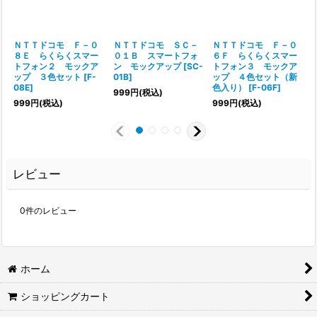
ＮＴＴドコモ Ｆ－０
ＮＴＴドコモ ＳＣ－
ＮＴＴドコモ Ｆ－０
８Ｅ らくらくスマー
０１Ｂ スマートフォ
６Ｆ らくらくスマー
トフォン２ モックア
ン モックアップ
[
SC-
トフォン３ モックア
ップ ３色セット
[
F-
01B
]
ップ ４色セット（新
08E
]
色入り）
[
F-06F
]
999
円
(税込)
999
円
(税込)
999
円
(税込)
レビュー
0
件のレビュー
ホーム
ショッピングカート