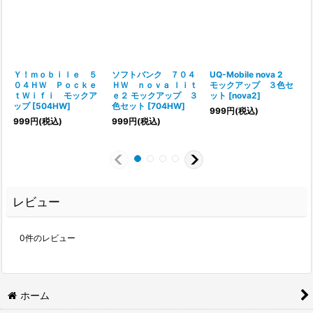
Ｙ！ｍｏｂｉｌｅ ５
ソフトバンク ７０４
UQ-Mobile nova 2
０４ＨＷ Ｐｏｃｋｅ
ＨＷ ｎｏｖａ ｌｉｔ
モックアップ ３色セ
ｔＷｉｆｉ モックア
ｅ２ モックアップ ３
ット
[
nova2
]
ップ
[
504HW
]
色セット
[
704HW
]
[
999
円
(税込)
999
円
(税込)
999
円
(税込)
レビュー
0
件のレビュー
ホーム