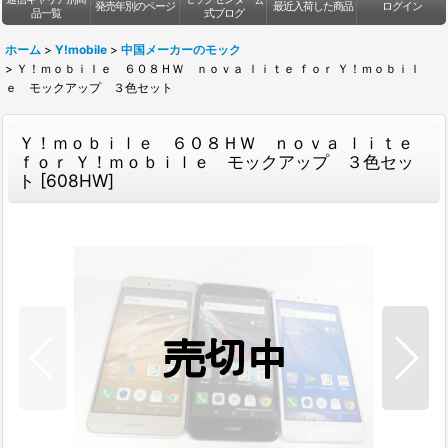
発売年別のページ
最近入荷した商品
ログイン
品一覧
式ブログ
ホーム
>
Y!mobile
>
中国メーカーのモック
>
Ｙ！ｍｏｂｉｌｅ ６０８ＨＷ ｎｏｖａ ｌｉｔｅ ｆｏｒ Ｙ！ｍｏｂｉｌ
ｅ モックアップ ３色セット
Ｙ！ｍｏｂｉｌｅ ６０８ＨＷ ｎｏｖａ ｌｉｔｅ
ｆｏｒ Ｙ！ｍｏｂｉｌｅ モックアップ ３色セッ
ト
[
608HW
]