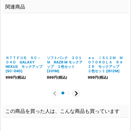
関連商品
ＮＴＴドコモ ＳＣ－
ソフトバンク ２０１
ａｕ ＩＳ１２Ｍ Ｍ
０４Ｄ GALAXY
Ｍ RAZR M モックア
ＯＴＯＲＯＬＡ ＲＡ
NEXUS モックアップ
ップ ２色セット
ＺＲ モックアップ
[
SC-04D
]
[
201M
]
２色セット
[
IS12M
]
[
999
円
(税込)
999
円
(税込)
999
円
(税込)
この商品を買った人は、こんな商品も買っています