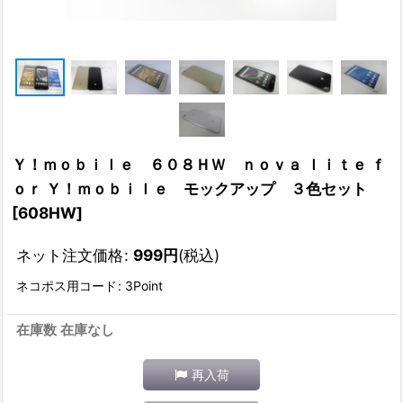
Ｙ！ｍｏｂｉｌｅ ６０８ＨＷ ｎｏｖａ ｌｉｔｅ ｆ
ｏｒ Ｙ！ｍｏｂｉｌｅ モックアップ ３色セット
[
608HW
]
ネット注文価格
:
999
円
(税込)
ネコポス用コード
:
3Point
在庫数 在庫なし
再入荷