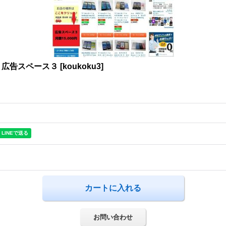
 広告スペース３
[
koukoku3
]
お問い合わせ