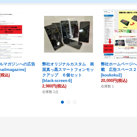
ルマガジンへの広告
弊社オリジナルカスタム 画
弊社ホームページへ
mailmagazine
]
面真っ黒スマートフォンモッ
載 広告スペース２
(税込)
クアップ ６個セット
[
koukoku2
]
[
black-screen-6
]
20,000円
(税込)
2,980円
(税込)
在庫数 1
在庫数 2点