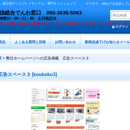
展示用ディスプレイサンプル）専門ネットショップ ヤフオク、eBayでも出品しています 
総合でんわ窓口 050-3635-5063
時間10：00～13：00 土日祝定休
外の
お問い合わせは問合せフォームからお願いいたします（ここをクリック
ログイン
商品
よくある質問と回答
お問い合わせ
新商品値下げお知らせメール
部
>
弊社ホームページへの広告掲載 広告スペース３
広告スペース３
[
koukoku3
]