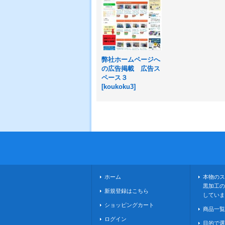
弊社ホームページへ
の広告掲載 広告ス
ペース３
[
koukoku3
]
ホーム
本物のス
黒加工の
新規登録はこちら
していま
ショッピングカート
商品一覧
ログイン
目的で選