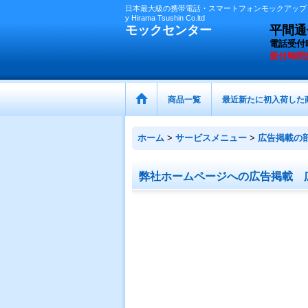
日本最大級の携帯電話・スマートフォンモックアップ（
y Hirama Tsushin Co.ltd
モックセンター
平間通信
電話受付
受付時間
商品一覧
最近新たに初入荷した
ホーム
>
サービスメニュー
>
広告掲載の
弊社ホームページへの広告掲載 