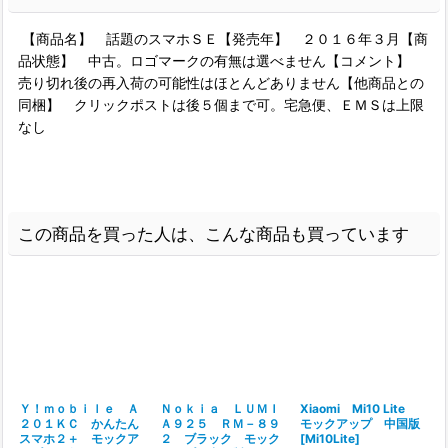
【商品名】 話題のスマホＳＥ【発売年】 ２０１６年３月【商
品状態】 中古。ロゴマークの有無は選べません【コメント】
売り切れ後の再入荷の可能性はほとんどありません【他商品との
同梱】 クリックポストは後５個まで可。宅急便、ＥＭＳは上限
なし
この商品を買った人は、こんな商品も買っています
Ｙ！ｍｏｂｉｌｅ Ａ
Ｎｏｋｉａ ＬＵＭＩ
Xiaomi Mi10 Lite
２０１ＫＣ かんたん
Ａ９２５ ＲＭ－８９
モックアップ 中国版
スマホ２＋ モックア
２ ブラック モック
[
Mi10Lite
]