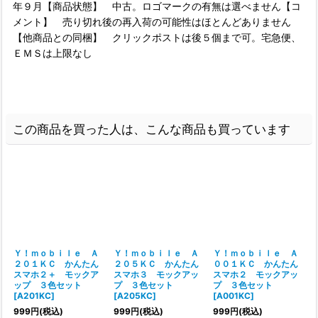
年９月【商品状態】 中古。ロゴマークの有無は選べません【コ
メント】 売り切れ後の再入荷の可能性はほとんどありません
【他商品との同梱】 クリックポストは後５個まで可。宅急便、
ＥＭＳは上限なし
この商品を買った人は、こんな商品も買っています
Ｙ！ｍｏｂｉｌｅ Ａ
Ｙ！ｍｏｂｉｌｅ Ａ
Ｙ！ｍｏｂｉｌｅ Ａ
２０１ＫＣ かんたん
２０５ＫＣ かんたん
００１ＫＣ かんたん
スマホ２＋ モックア
スマホ３ モックアッ
スマホ２ モックアッ
ップ ３色セット
プ ３色セット
プ ３色セット
[
A201KC
]
[
A205KC
]
[
A001KC
]
999
円
(税込)
999
円
(税込)
999
円
(税込)