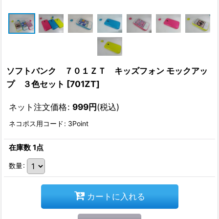
ソフトバンク ７０１ＺＴ キッズフォン モックアッ
プ ３色セット
[
701ZT
]
ネット注文価格
:
999
円
(税込)
ネコポス用コード
:
3Point
在庫数 1点
数量
:
カートに入れる