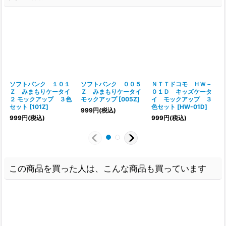
ソフトバンク １０１
ソフトバンク ００５
ＮＴＴドコモ ＨＷ－
Ｚ みまもりケータイ
Ｚ みまもりケータイ
０１Ｄ キッズケータ
２ モックアップ ３色
モックアップ
[
005Z
]
イ モックアップ ３
セット
[
101Z
]
色セット
[
HW-01D
]
999
円
(税込)
999
円
(税込)
999
円
(税込)
この商品を買った人は、こんな商品も買っています