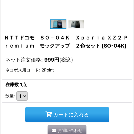
ＮＴＴドコモ ＳＯ－０４Ｋ Ｘｐｅｒｉａ ＸＺ２ Ｐ
ｒｅｍｉｕｍ モックアップ ２色セット
[
SO-04K
]
ネット注文価格
:
999
円
(税込)
ネコポス用コード
:
2Point
在庫数 1点
数量
:
カートに入れる
お問い合わせ