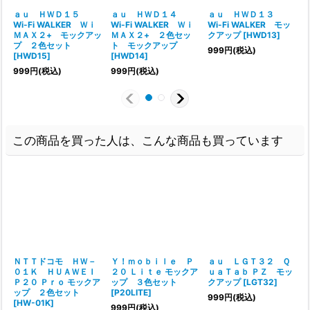
ａｕ ＨＷＤ１５
ａｕ ＨＷＤ１４
ａｕ ＨＷＤ１３
Wi-Fi WALKER Ｗｉ
Wi-Fi WALKER Ｗｉ
Wi-Fi WALKER モッ
ＭＡＸ２+ モックアッ
ＭＡＸ２+ ２色セッ
クアップ
[
HWD13
]
プ ２色セット
ト モックアップ
999
円
(税込)
[
HWD15
]
[
HWD14
]
999
円
(税込)
999
円
(税込)
この商品を買った人は、こんな商品も買っています
ＮＴＴドコモ ＨＷ－
Ｙ！ｍｏｂｉｌｅ Ｐ
ａｕ ＬＧＴ３２ Ｑ
０１Ｋ ＨＵＡＷＥＩ
２０ Ｌｉｔｅ モックア
ｕａＴａｂ ＰＺ モッ
Ｐ２０ Ｐｒｏ モックア
ップ ３色セット
クアップ
[
LGT32
]
ップ ２色セット
[
P20LITE
]
999
円
(税込)
[
HW-01K
]
999
円
(税込)