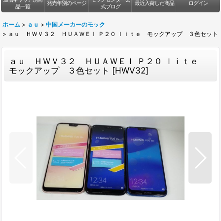
発売年別のページ
最近入荷した商品
ログイン
品一覧
式ブログ
ホーム
>
ａｕ
>
中国メーカーのモック
>
ａｕ ＨＷＶ３２ ＨＵＡＷＥＩ Ｐ２０ ｌｉｔｅ モックアップ ３色セット
ａｕ ＨＷＶ３２ ＨＵＡＷＥＩ Ｐ２０ ｌｉｔｅ
モックアップ ３色セット
[
HWV32
]