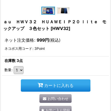
ａｕ ＨＷＶ３２ ＨＵＡＷＥＩ Ｐ２０ ｌｉｔｅ モ
ックアップ ３色セット
[
HWV32
]
ネット注文価格
:
999
円
(税込)
ネコポス用コード
:
3Point
在庫数 3点
数量
:
カートに入れる
お問い合わせ
お気に入り登録