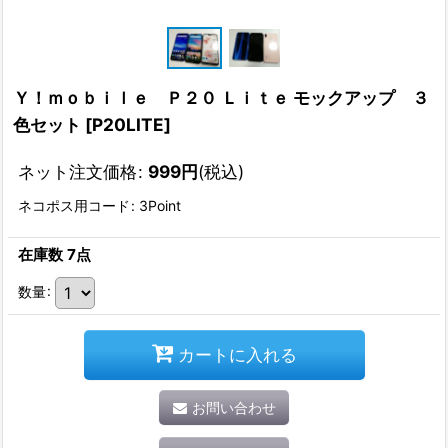
Ｙ！ｍｏｂｉｌｅ Ｐ２０ Ｌｉｔｅ モックアップ ３
色セット
[
P20LITE
]
ネット注文価格
:
999
円
(税込)
ネコポス用コード
:
3Point
在庫数 7点
数量
:
カートに入れる
お問い合わせ