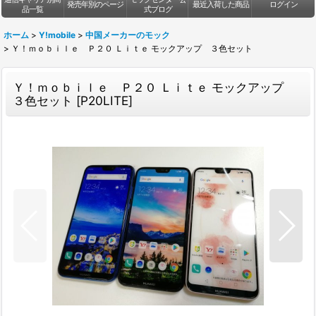
発売年別のページ
最近入荷した商品
ログイン
品一覧
式ブログ
ホーム
>
Y!mobile
>
中国メーカーのモック
>
Ｙ！ｍｏｂｉｌｅ Ｐ２０ Ｌｉｔｅ モックアップ ３色セット
Ｙ！ｍｏｂｉｌｅ Ｐ２０ Ｌｉｔｅ モックアップ
３色セット
[
P20LITE
]