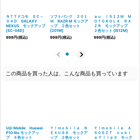
ＮＴＴドコモ ＳＣ－
ソフトバンク ２０１
ａｕ ＩＳ１２Ｍ Ｍ
０４Ｄ GALAXY
Ｍ RAZR M モックア
ＯＴＯＲＯＬＡ ＲＡ
NEXUS モックアップ
ップ ２色セット
ＺＲ モックアップ
[
SC-04D
]
[
201M
]
２色セット
[
IS12M
]
[
999
円
(税込)
999
円
(税込)
999
円
(税込)
この商品を買った人は、こんな商品も買っています
UQ-Mobile Huawei
Ｙ！ｍｏｂｉｌｅ Ｎ
Ｙ！ｍｏｂｉｌｅ Ａ
P10 lite モックアッ
ＥＸＵＳ６ モックア
５０５ＺＴ ｎｕｂｉ
プ ４色セット
ップ ２色セット
ａ Ｆｌｉｐ３ モック