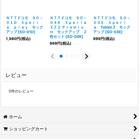
ＮＴＴドコモ ＳＯ－
ＮＴＴドコモ ＳＯ－
ＮＴＴドコモ ＳＯ－
０１Ｄ Ｘｐｅｒｉ
０４Ｋ Ｘｐｅｒｉａ
０３Ｅ Ｘｐｅｒｉ
ａ ｐｌａｙ モック
ＸＺ２ Ｐｒｅｍｉｕ
ａ Tablet Z モック
アップ
[
SO-01D
]
ｍ モックアップ ２
アップ
[
SO-03E
]
色セット
[
SO-04K
]
1,980
円
(税込)
999
円
(税込)
999
円
(税込)
レビュー
0
件のレビュー
ホーム
ショッピングカート