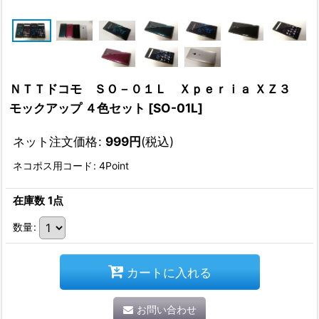
ＮＴＴドコモ ＳＯ－０１Ｌ Ｘｐｅｒｉａ ＸＺ３
モックアップ ４色セット
[
SO-01L
]
ネット注文価格
:
999
円
(税込)
ネコポス用コード
:
4Point
在庫数 1点
数量
:
カートに入れる
お問い合わせ