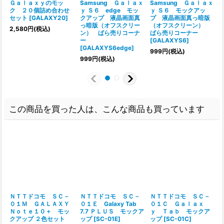
Ｇａｌａｘｙのモッ
Samsung Ｇａｌａｘ
Samsung Ｇａｌａｘ
ク ２０個詰め合わせ
ｙ Ｓ６ edge モッ
ｙ Ｓ６ モックアッ
セット
[
GALAXY20
]
クアップ 液晶画面真
プ 液晶画面真っ暗版
っ暗版（オフスクリー
（オフスクリーン）
[
2,580
円
(税込)
ン） ばら売りコーナ
ばら売りコーナー
ー
[
GALAXYS6
]
[
GALAXYS6edge
]
999
円
(税込)
999
円
(税込)
この商品を買った人は、こんな商品も買っています
ＮＴＴドコモ ＳＣ－
ＮＴＴドコモ ＳＣ－
ＮＴＴドコモ ＳＣ－
０１Ｍ ＧＡＬＡＸＹ
０１Ｅ Galaxy Tab
０１Ｃ Ｇａｌａｘ
Ｎｏｔｅ１０＋ モッ
7.7 ＰＬＵＳ モックア
ｙ Ｔａｂ モックア
クアップ ２色セット
ップ
[
SC-01E
]
ップ
[
SC-01C
]
[