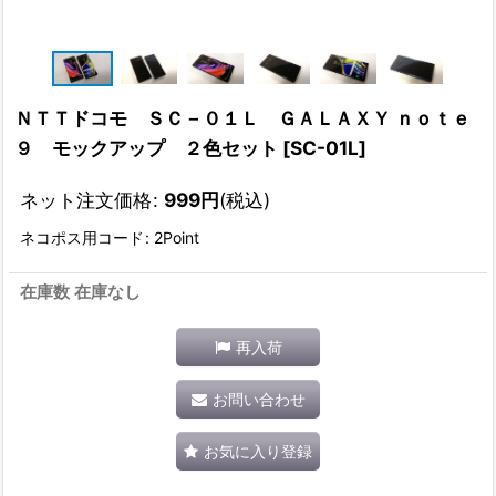
ＮＴＴドコモ ＳＣ－０１Ｌ ＧＡＬＡＸＹ ｎｏｔｅ
９ モックアップ ２色セット
[
SC-01L
]
ネット注文価格
:
999
円
(税込)
ネコポス用コード
:
2Point
在庫数 在庫なし
再入荷
お問い合わせ
お気に入り登録