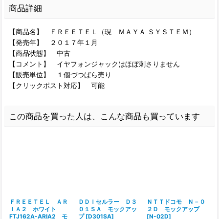
商品詳細
【商品名】 ＦＲＥＥＴＥＬ（現 ＭＡＹＡ ＳＹＳＴＥＭ）
【発売年】 ２０１７年１月
【商品状態】 中古
【コメント】 イヤフォンジャックはほぼ刺さりません
【販売単位】 １個づつばら売り
【クリックポスト対応】 可能
この商品を買った人は、こんな商品も買っています
ＦＲＥＥＴＥＬ ＡＲ
ＤＤＩセルラー Ｄ３
ＮＴＴドコモ Ｎ－０
ＩＡ２ ホワイト
０１ＳＡ モックアッ
２Ｄ モックアップ
FTJ162A-ARIA2 モ
プ
[
D301SA
]
[
N-02D
]