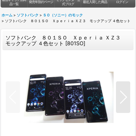
発売年別のページ
最近入荷した商品
ログイン
品一覧
式ブログ
ホーム
>
ソフトバンク
>
ＳＯ（ソニー）のモック
>
ソフトバンク ８０１ＳＯ Ｘｐｅｒｉａ ＸＺ３ モックアップ ４色セット
ソフトバンク ８０１ＳＯ Ｘｐｅｒｉａ ＸＺ３
モックアップ ４色セット
[
801SO
]