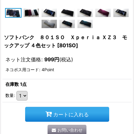
ソフトバンク ８０１ＳＯ Ｘｐｅｒｉａ ＸＺ３ モ
ックアップ ４色セット
[
801SO
]
ネット注文価格
:
999
円
(税込)
ネコポス用コード
:
4Point
在庫数 1点
数量
:
カートに入れる
お問い合わせ