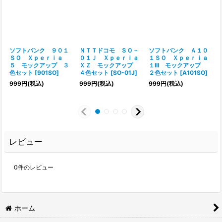
ソフトバンク ９０１
ＮＴＴドコモ ＳＯ－
ソフトバンク Ａ１０
ＳＯ Ｘｐｅｒｉａ
０１Ｊ Ｘｐｅｒｉａ
１ＳＯ Ｘｐｅｒｉａ
５ モックアップ ３
ＸＺ モックアップ
１III モックアップ
色セット
[
901SO
]
４色セット
[
SO-01J
]
２色セット
[
A101SO
]
999
円
(税込)
999
円
(税込)
999
円
(税込)
レビュー
0
件のレビュー
ホーム