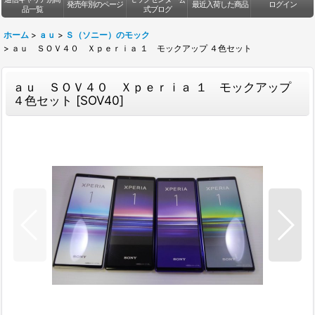
発売年別のページ
最近入荷した商品
ログイン
品一覧
式ブログ
ホーム
>
ａｕ
>
Ｓ（ソニー）のモック
>
ａｕ ＳＯＶ４０ Ｘｐｅｒｉａ １ モックアップ ４色セット
ａｕ ＳＯＶ４０ Ｘｐｅｒｉａ １ モックアップ
４色セット
[
SOV40
]