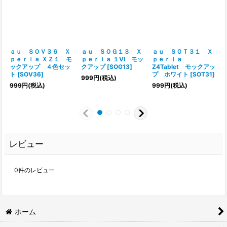
ａｕ ＳＯＶ３６ Ｘ
ａｕ ＳＯＧ１３ Ｘ
ａｕ ＳＯＴ３１ Ｘ
ｐｅｒｉａ ＸＺ１ モ
ｐｅｒｉａ １VI モッ
ｐｅｒｉａ
ックアップ ４色セッ
クアップ
[
SOG13
]
Z4Tablet モックアッ
ト
[
SOV36
]
プ ホワイト
[
SOT31
]
[
999
円
(税込)
999
円
(税込)
999
円
(税込)
レビュー
0
件のレビュー
ホーム