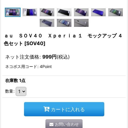
ａｕ ＳＯＶ４０ Ｘｐｅｒｉａ １ モックアップ ４
色セット
[
SOV40
]
ネット注文価格
:
999
円
(税込)
ネコポス用コード
:
4Point
在庫数 1点
数量
:
カートに入れる
お問い合わせ