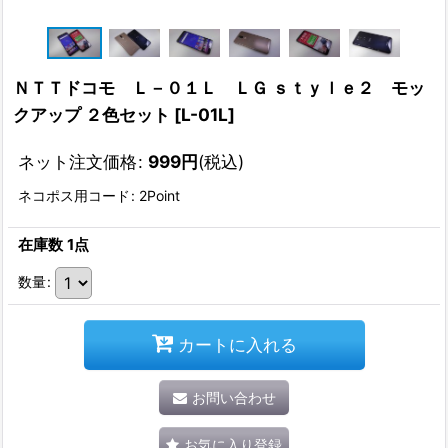
ＮＴＴドコモ Ｌ－０１Ｌ ＬＧ ｓｔｙｌｅ２ モッ
クアップ ２色セット
[
L-01L
]
ネット注文価格
:
999
円
(税込)
ネコポス用コード
:
2Point
在庫数 1点
数量
:
カートに入れる
お問い合わせ
お気に入り登録