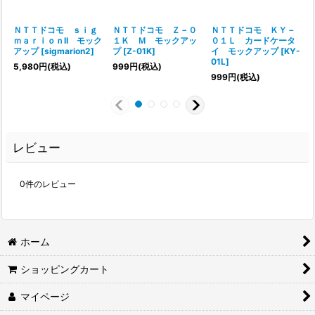
ＮＴＴドコモ ｓｉｇ
ＮＴＴドコモ Ｚ－０
ＮＴＴドコモ ＫＹ－
ｍａｒｉｏｎII モック
１Ｋ Ｍ モックアッ
０１Ｌ カードケータ
アップ
[
sigmarion2
]
プ
[
Z-01K
]
イ モックアップ
[
KY-
[
01L
]
5,980
円
(税込)
999
円
(税込)
999
円
(税込)
レビュー
0
件のレビュー
ホーム
ショッピングカート
マイページ