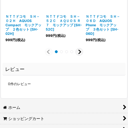
ＮＴＴドコモ ＳＨ－
ＮＴＴドコモ ＳＨ－
ＮＴＴドコモ ＳＨ－
０２Ｈ AQUOS
５２Ｃ ＡＱＵＯＳ Ｒ
０６Ｄ AQUOS
Compact モックアッ
７ モックアップ
[
SH-
Phone モックアッ
プ ２色セット
[
SH-
52C
]
プ ３色セット
[
SH-
02H
]
06D
]
999
円
(税込)
999
円
(税込)
999
円
(税込)
レビュー
0
件のレビュー
ホーム
ショッピングカート