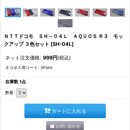
ＮＴＴドコモ ＳＨ－０４Ｌ ＡＱＵＯＳ Ｒ３ モッ
クアップ ３色セット
[
SH-04L
]
ネット注文価格
:
999
円
(税込)
ネコポス用コード
:
3Point
在庫数 1点
数量
:
カートに入れる
お問い合わせ