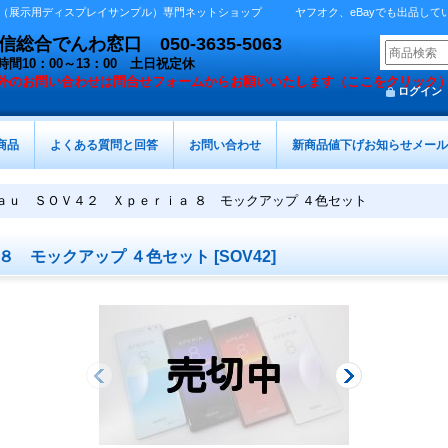
展示用ディスプレイサンプル）専門ネットショップ ヤフオク、eBayでも出品しています 
総合でんわ窓口 050-3635-5063
時間10：00～13：00 土日祝定休
外の
お問い合わせは問合せフォームからお願いいたします（ここをクリック
ログイン
商品
よくある質問と回答
お問い合わせ
新商品値下げお知らせメール
ａｕ ＳＯＶ４２ Ｘｐｅｒｉａ ８ モックアップ ４色セット
８ モックアップ ４色セット
[
SOV42
]