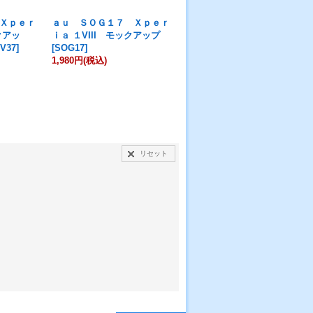
Ｘｐｅｒ
ａｕ ＳＯＧ１７ Ｘｐｅｒ
ａｕ Ｗ４２Ｈ モックアッ
クアッ
ｉａ １VIII モックアップ
プ
[
W42H
]
V37
]
[
SOG17
]
999円
(税込)
1,980円
(税込)
リセット