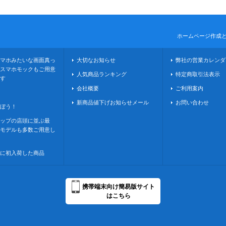
ホームページ作成
マホみたいな画面真っ
大切なお知らせ
弊社の営業カレンダ
スマホモックもご用意
人気商品ランキング
特定商取引法表示
す
会社概要
ご利用案内
新商品値下げお知らせメール
お問い合わせ
ぼう！
ップの店頭に並ぶ最
モデルも多数ご用意し
に初入荷した商品
携帯端末向け簡易版サイト
はこちら