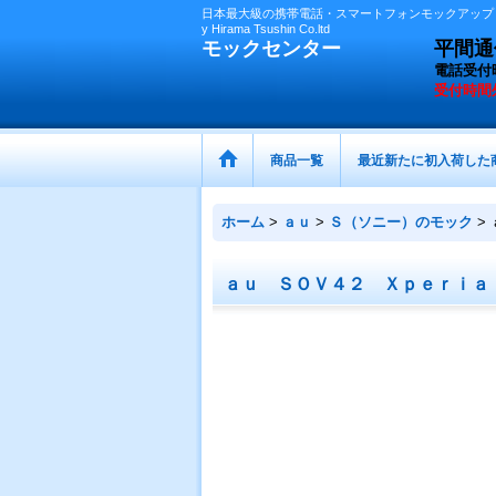
日本最大級の携帯電話・スマートフォンモックアップ（
y Hirama Tsushin Co.ltd
モックセンター
平間通信
電話受付
受付時間
商品一覧
最近新たに初入荷した
ホーム
>
ａｕ
>
Ｓ（ソニー）のモック
>
ａｕ ＳＯＶ４２ Ｘｐｅｒｉａ 