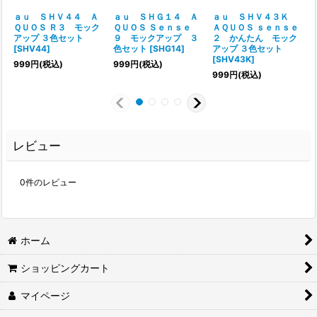
ａｕ ＳＨＶ４４ Ａ
ａｕ ＳＨＧ１４ Ａ
ａｕ ＳＨＶ４３Ｋ
ＱＵＯＳ Ｒ３ モック
ＱＵＯＳ Ｓｅｎｓｅ
ＡＱＵＯＳ ｓｅｎｓｅ
アップ ３色セット
９ モックアップ ３
２ かんたん モック
[
SHV44
]
色セット
[
SHG14
]
アップ ３色セット
[
[
SHV43K
]
999
円
(税込)
999
円
(税込)
999
円
(税込)
レビュー
0
件のレビュー
ホーム
ショッピングカート
マイページ