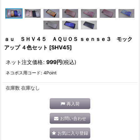
ａｕ ＳＨＶ４５ ＡＱＵＯＳ ｓｅｎｓｅ３ モック
アップ ４色セット
[
SHV45
]
ネット注文価格
:
999
円
(税込)
ネコポス用コード
:
4Point
在庫数 在庫なし
再入荷
お問い合わせ
お気に入り登録