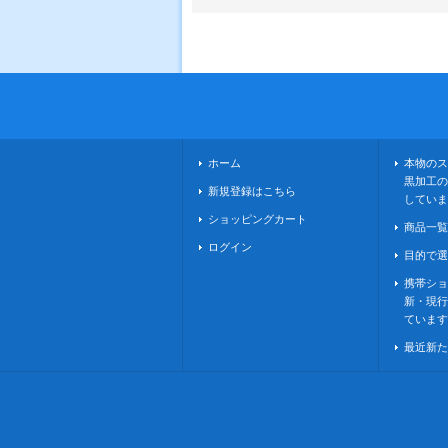
ホーム
本物のス
黒加工の
新規登録はこちら
していま
ショッピングカート
商品一覧
ログイン
目的で選
携帯ショ
新・現行
ています
最近新た