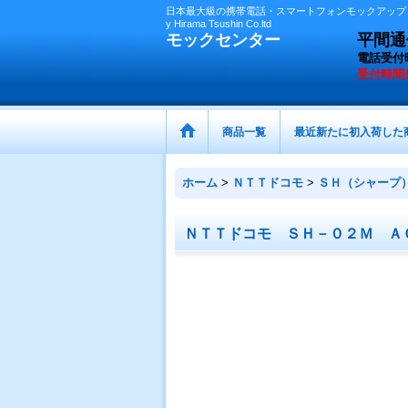
日本最大級の携帯電話・スマートフォンモックアップ（
y Hirama Tsushin Co.ltd
モックセンター
平間通信
電話受付
受付時間
商品一覧
最近新たに初入荷した
ホーム
>
ＮＴＴドコモ
>
ＳＨ（シャープ
ＮＴＴドコモ ＳＨ－０２Ｍ Ａ