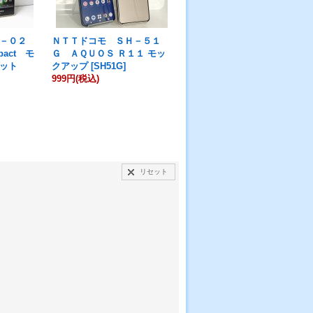
－０２
ＮＴＴドコモ ＳＨ－５１
ＮＴＴドコモ ＳＨ－５１
act モ
Ｇ ＡＱＵＯＳ Ｒ１１ モッ
Ｄ ＡＱＵＯＳ Ｒ８ｐｒｏ
ット
クアップ
[
SH51G
]
モックアップ
[
SH-51D
]
999円
(税込)
999円
(税込)
在庫数 1点
リセット