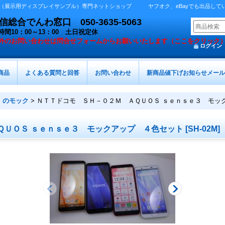
展示用ディスプレイサンプル）専門ネットショップ ヤフオク、eBayでも出品しています 
総合でんわ窓口 050-3635-5063
時間10：00～13：00 土日祝定休
外の
お問い合わせは問合せフォームからお願いいたします（ここをクリック
ログイン
商品
よくある質問と回答
お問い合わせ
新商品値下げお知らせメール
）のモック
>
ＮＴＴドコモ ＳＨ－０２Ｍ ＡＱＵＯＳ ｓｅｎｓｅ３ モッ
ＱＵＯＳ ｓｅｎｓｅ３ モックアップ ４色セット
[
SH-02M
]