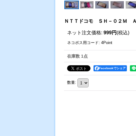
ＮＴＴドコモ ＳＨ－０２Ｍ Ａ
ネット注文価格
:
999円
(税込)
ネコポス用コード
:
4Point
在庫数 1点
Facebookでシェア
数量
: