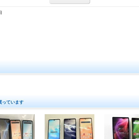
日
買っています