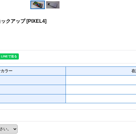
モックアップ
[
PIXEL4
]
rカラー
在