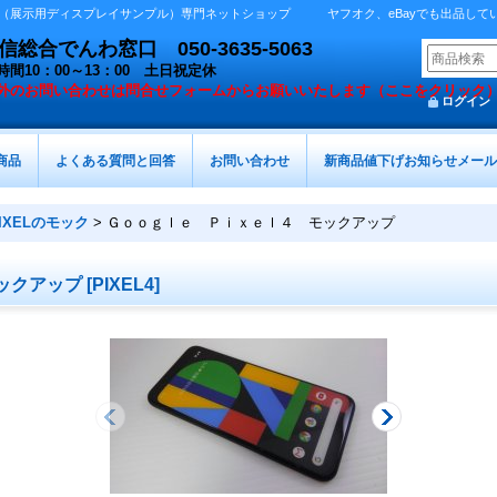
展示用ディスプレイサンプル）専門ネットショップ ヤフオク、eBayでも出品しています 
総合でんわ窓口 050-3635-5063
時間10：00～13：00 土日祝定休
外の
お問い合わせは問合せフォームからお願いいたします（ここをクリック
ログイン
商品
よくある質問と回答
お問い合わせ
新商品値下げお知らせメール
 PIXELのモック
>
Ｇｏｏｇｌｅ Ｐｉｘｅｌ４ モックアップ
ックアップ
[
PIXEL4
]