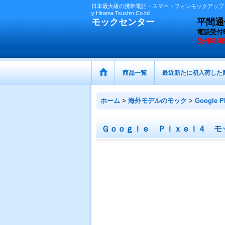
日本最大級の携帯電話・スマートフォンモックアップ（
y Hirama Tsushin Co.ltd
モックセンター
平間通信
電話受付
受付時間
商品一覧
最近新たに初入荷した
ホーム
>
海外モデルのモック
>
Google
Ｇｏｏｇｌｅ Ｐｉｘｅｌ４ モ