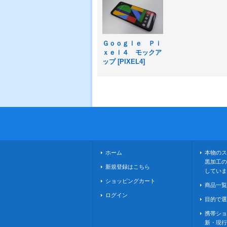
Ｇｏｏｇｌｅ Ｐｉ
ｘｅｌ４ モックア
ップ
[
PIXEL4
]
ホーム
本物のス
黒加工の
新規登録はこちら
していま
ショッピングカート
商品一覧
ログイン
目的で選
携帯ショ
新・現行