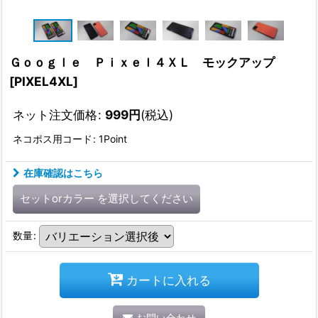
Ｇｏｏｇｌｅ Ｐｉｘｅｌ４ＸＬ モックアップ
[
PIXEL4XL
]
ネット注文価格
:
999
円
(税込)
ネコポス用コード
:
1Point
在庫確認はこちら
セットorカラー
を選択してください
数量
:
カートに入れる
お問い合わせ