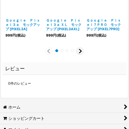
Ｇｏｏｇｌｅ Ｐｉｘ
Ｇｏｏｇｌｅ Ｐｉｘ
Ｇｏｏｇｌｅ Ｐｉｘ
ｅｌ３ａ モックアッ
ｅｌ３ａ ＸＬ モック
ｅｌ７ＰＲＯ モック
プ
[
PIXEL3A
]
アップ
[
PIXEL3AXL
]
アップ
[
PIXEL7PRO
]
[
999
円
(税込)
999
円
(税込)
999
円
(税込)
レビュー
0
件のレビュー
ホーム
ショッピングカート