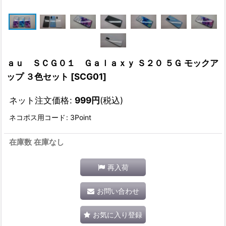
ａｕ ＳＣＧ０１ Ｇａｌａｘｙ Ｓ２０ ５Ｇ モックア
ップ ３色セット
[
SCG01
]
ネット注文価格
:
999
円
(税込)
ネコポス用コード
:
3Point
在庫数 在庫なし
再入荷
お問い合わせ
お気に入り登録