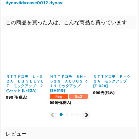
dynaviid=case0012.dynavi
この商品を買った人は、こんな商品も買っています
ＮＴＴドコモ Ｌ－５
ＮＴＴドコモ ＳＨ－
ＮＴＴドコモ Ｆ－０
２Ａ ＬＧ ＶＥＬＶＥ
５１Ｇ ＡＱＵＯＳ Ｒ
２Ａ モックアップ
Ｔ モックアップ ２
１１ モックアップ
[
F-02A
]
色セット
[
L-52A
]
[
SH51G
]
999
円
(税込)
999
円
(税込)
999
円
(税込)
レビュー