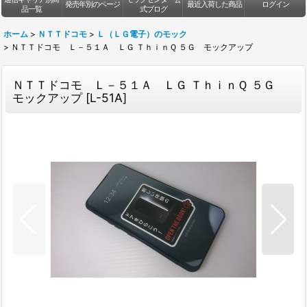
発売年別のページ
最近入荷した商品
ログイン
品一覧
式ブログ
ホーム
>
ＮＴＴドコモ
>
Ｌ（ＬＧ電子）のモック
>
ＮＴＴドコモ Ｌ－５１Ａ ＬＧ ＴｈｉｎＱ ５Ｇ モックアップ
ＮＴＴドコモ Ｌ－５１Ａ ＬＧ ＴｈｉｎＱ ５Ｇ
モックアップ
[
L-51A
]