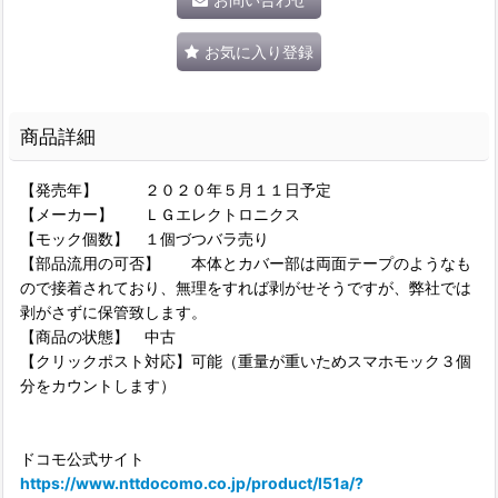
お気に入り登録
商品詳細
【発売年】 ２０２０年５月１１日予定
【メーカー】 ＬＧエレクトロニクス
【モック個数】 １個づつバラ売り
【部品流用の可否】 本体とカバー部は両面テープのようなも
ので接着されており、無理をすれば剥がせそうですが、弊社では
剥がさずに保管致します。
【商品の状態】 中古
【クリックポスト対応】可能（重量が重いためスマホモック３個
分をカウントします）
ドコモ公式サイト
https://www.nttdocomo.co.jp/product/l51a/?