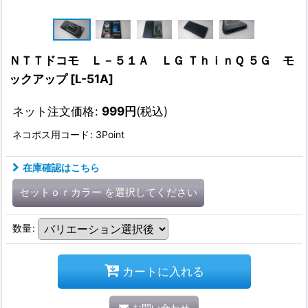
ＮＴＴドコモ Ｌ－５１Ａ ＬＧ ＴｈｉｎＱ ５Ｇ モ
ックアップ
[
L-51A
]
ネット注文価格
:
999
円
(税込)
ネコポス用コード
:
3Point
在庫確認はこちら
セットｏｒカラー
を選択してください
数量
:
カートに入れる
お問い合わせ