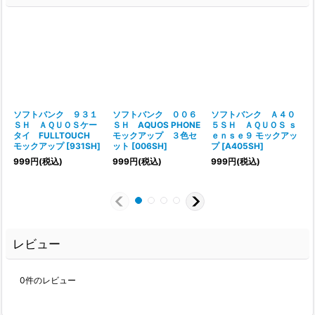
ソフトバンク ９３１
ソフトバンク ００６
ソフトバンク Ａ４０
ＳＨ ＡＱＵＯＳケー
ＳＨ AQUOS PHONE
５ＳＨ ＡＱＵＯＳ ｓ
タイ FULLTOUCH
モックアップ ３色セ
ｅｎｓｅ９ モックアッ
モックアップ
[
931SH
]
ット
[
006SH
]
プ
[
A405SH
]
[
999
円
(税込)
999
円
(税込)
999
円
(税込)
レビュー
0
件のレビュー