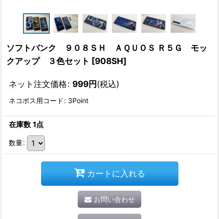
ソフトバンク ９０８ＳＨ ＡＱＵＯＳ Ｒ５Ｇ モッ
クアップ ３色セット
[
908SH
]
ネット注文価格
:
999
円
(税込)
ネコポス用コード
:
3Point
在庫数 1点
数量
:
カートに入れる
お問い合わせ