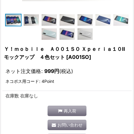
Ｙ！ｍｏｂｉｌｅ Ａ００１ＳＯ Ｘｐｅｒｉａ１０II
モックアップ ４色セット
[
A001SO
]
ネット注文価格
:
999
円
(税込)
ネコポス用コード
:
4Point
在庫数 在庫なし
再入荷
お問い合わせ