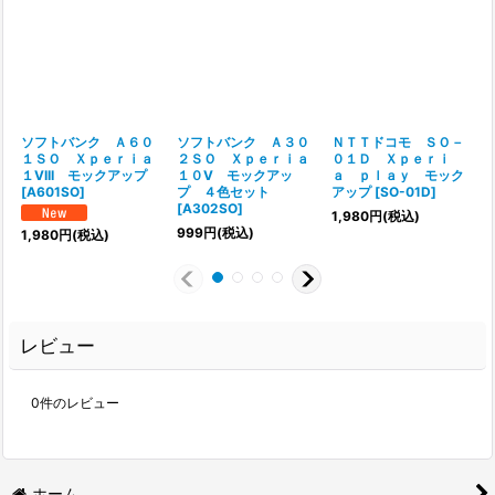
ソフトバンク Ａ６０
ソフトバンク Ａ３０
ＮＴＴドコモ ＳＯ－
１ＳＯ Ｘｐｅｒｉａ
２ＳＯ Ｘｐｅｒｉａ
０１Ｄ Ｘｐｅｒｉ
１VIII モックアップ
１０V モックアッ
ａ ｐｌａｙ モック
[
A601SO
]
プ ４色セット
アップ
[
SO-01D
]
[
A302SO
]
[
1,980
円
(税込)
999
円
(税込)
1,980
円
(税込)
レビュー
0
件のレビュー
ホーム