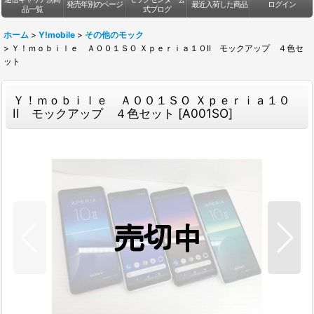
発売年別のページ
最近入荷した商品
ログイン
品一覧
式ブログ
ホーム
>
Y!mobile
>
その他のモック
>
Ｙ！ｍｏｂｉｌｅ Ａ００１ＳＯ Ｘｐｅｒｉａ１０II モックアップ ４色セ
ット
Ｙ！ｍｏｂｉｌｅ Ａ００１ＳＯ Ｘｐｅｒｉａ１０
II モックアップ ４色セット
[
A001SO
]