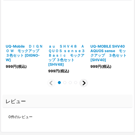
UQ-Mobile ＤＩＧＮ
ａｕ ＳＨＶ４８ Ａ
UQ-MOBILE SHV40
Ｏ Ｗ モックアップ
ＱＵＯＳ ｓｅｎｓｅ３
AQUOS sense モッ
３色セット
[
DIGNO-
Ｂａｓｉｃ モックア
クアップ ３色セット
W
]
ップ ３色セット
[
SHV40
]
[
SHV48
]
999
円
(税込)
999
円
(税込)
999
円
(税込)
レビュー
0
件のレビュー