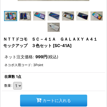
ＮＴＴドコモ ＳＣ－４１Ａ ＧＡＬＡＸＹ Ａ４１
モックアップ ３色セット
[
SC-41A
]
ネット注文価格
:
999
円
(税込)
ネコポス用コード
:
3Point
在庫数 1点
数量
:
カートに入れる