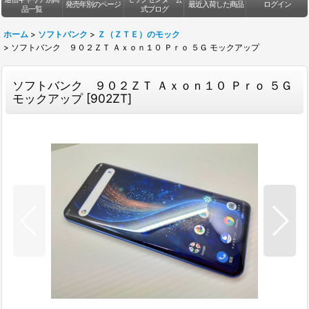
発売年別のページ
最近入荷した商品
ログイン
品一覧
式ブログ
ホーム
>
ソフトバンク
>
Ｚ（ＺＴＥ）のモック
>
ソフトバンク ９０２ＺＴ Ａｘｏｎ１０ Ｐｒｏ ５Ｇ モックアップ
ソフトバンク ９０２ＺＴ Ａｘｏｎ１０ Ｐｒｏ ５Ｇ
モックアップ
[
902ZT
]