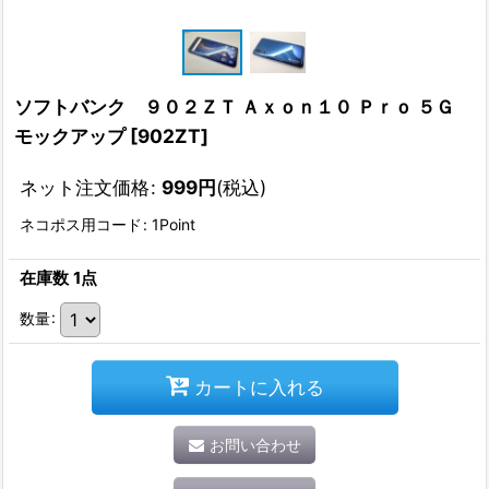
ソフトバンク ９０２ＺＴ Ａｘｏｎ１０ Ｐｒｏ ５Ｇ
モックアップ
[
902ZT
]
ネット注文価格
:
999
円
(税込)
ネコポス用コード
:
1Point
在庫数 1点
数量
:
カートに入れる
お問い合わせ