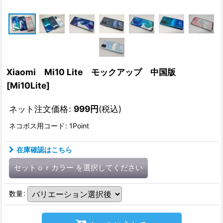
Xiaomi Mi10 Lite モックアップ 中国版
[
Mi10Lite
]
ネット注文価格
:
999
円
(税込)
ネコポス用コード
:
1Point
在庫確認はこちら
セットｏｒカラー
を選択してください
数量
: