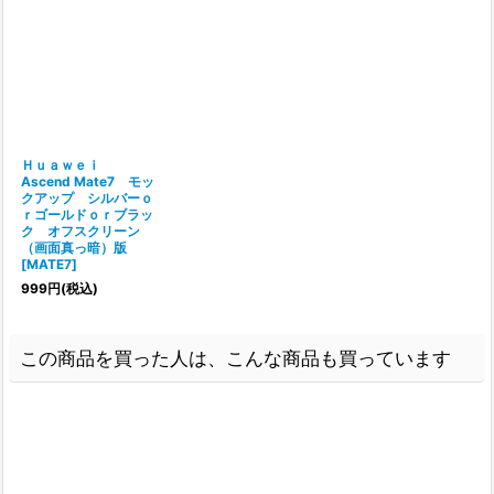
Ｈｕａｗｅｉ
Ascend Mate7 モッ
クアップ シルバーｏ
ｒゴールドｏｒブラッ
ク オフスクリーン
（画面真っ暗）版
[
MATE7
]
999
円
(税込)
この商品を買った人は、こんな商品も買っています