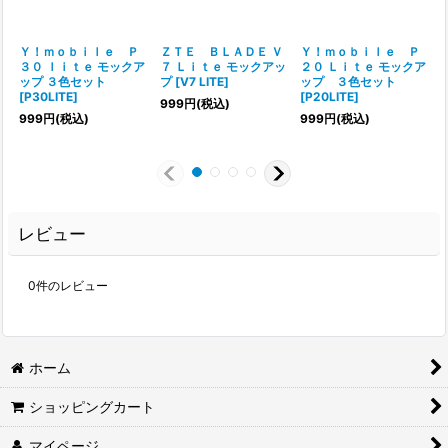
Ｙ！ｍｏｂｉｌｅ Ｐ
ＺＴＥ ＢＬＡＤＥ Ｖ
Ｙ！ｍｏｂｉｌｅ Ｐ
３０ ｌｉｔｅ モックア
７ Ｌｉｔｅ モックアッ
２０ Ｌｉｔｅ モックア
ップ ３色セット
プ
[
V7 LITE
]
ップ ３色セット
[
P30LITE
]
[
P20LITE
]
[
999
円
(税込)
999
円
(税込)
999
円
(税込)
レビュー
0
件のレビュー
ホーム
ショッピングカート
マイページ