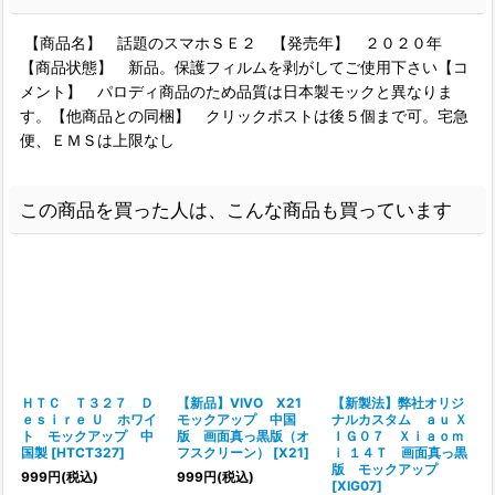
【商品名】 話題のスマホＳＥ２ 【発売年】 ２０２０年
【商品状態】 新品。保護フィルムを剥がしてご使用下さい【コ
メント】 パロディ商品のため品質は日本製モックと異なりま
す。【他商品との同梱】 クリックポストは後５個まで可。宅急
便、ＥＭＳは上限なし
この商品を買った人は、こんな商品も買っています
ＨＴＣ Ｔ３２７ Ｄ
【新品】VIVO X21
【新製法】弊社オリジ
ｅｓｉｒｅ Ｕ ホワイ
モックアップ 中国
ナルカスタム ａｕ Ｘ
ト モックアップ 中
版 画面真っ黒版（オ
ＩＧ０７ Ｘｉａｏｍ
国製
[
HTCT327
]
フスクリーン）
[
X21
]
ｉ １４Ｔ 画面真っ黒
版 モックアップ
999
円
(税込)
999
円
(税込)
[
XIG07
]