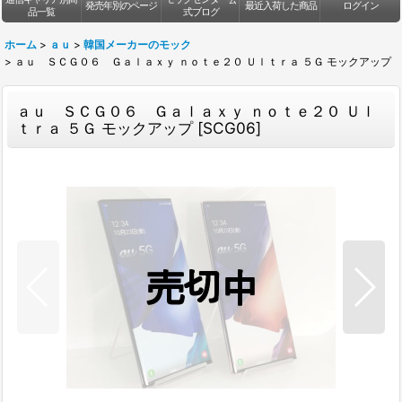
発売年別のページ
最近入荷した商品
ログイン
品一覧
式ブログ
ホーム
>
ａｕ
>
韓国メーカーのモック
>
ａｕ ＳＣＧ０６ Ｇａｌａｘｙ ｎｏｔｅ２０ Ｕｌｔｒａ ５Ｇ モックアップ
ａｕ ＳＣＧ０６ Ｇａｌａｘｙ ｎｏｔｅ２０ Ｕｌ
ｔｒａ ５Ｇ モックアップ
[
SCG06
]