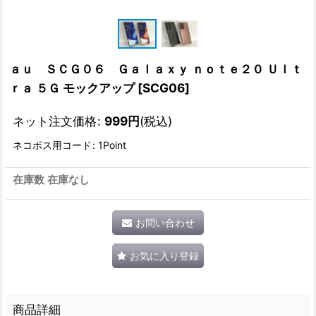
ａｕ ＳＣＧ０６ Ｇａｌａｘｙ ｎｏｔｅ２０ Ｕｌｔ
ｒａ ５Ｇ モックアップ
[
SCG06
]
ネット注文価格
:
999
円
(税込)
ネコポス用コード
:
1Point
在庫数 在庫なし
お問い合わせ
お気に入り登録
商品詳細