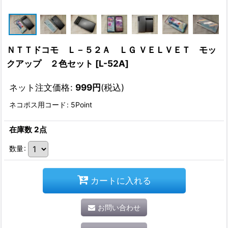
ＮＴＴドコモ Ｌ－５２Ａ ＬＧ ＶＥＬＶＥＴ モッ
クアップ ２色セット
[
L-52A
]
ネット注文価格
:
999
円
(税込)
ネコポス用コード
:
5Point
在庫数 2点
数量
:
カートに入れる
お問い合わせ