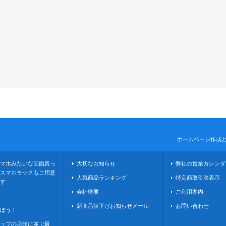
ホームページ作成
マホみたいな画面真っ
大切なお知らせ
弊社の営業カレンダ
スマホモックもご用意
人気商品ランキング
特定商取引法表示
す
会社概要
ご利用案内
新商品値下げお知らせメール
お問い合わせ
ぼう！
ップの店頭に並ぶ最