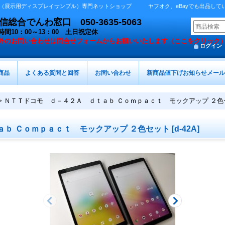
展示用ディスプレイサンプル）専門ネットショップ ヤフオク、eBayでも出品しています 
総合でんわ窓口 050-3635-5063
時間10：00～13：00 土日祝定休
外の
お問い合わせは問合せフォームからお願いいたします（ここをクリック
ログイン
商品
よくある質問と回答
お問い合わせ
新商品値下げお知らせメール
>
ＮＴＴドコモ ｄ－４２Ａ ｄｔａｂ Ｃｏｍｐａｃｔ モックアップ ２色
ｂ Ｃｏｍｐａｃｔ モックアップ ２色セット
[
d-42A
]