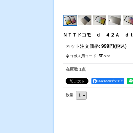
ＮＴＴドコモ ｄ－４２Ａ ｄｔ
ネット注文価格
:
999円
(税込)
ネコポス用コード
:
5Point
在庫数 1点
Facebookでシェア
数量
: