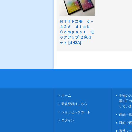
ＮＴＴドコモ ｄ－
４２Ａ ｄｔａｂ
Ｃｏｍｐａｃｔ モ
ックアップ ２色セ
ット
[
d-42A
]
ホーム
本物のス
黒加工の
新規登録はこちら
していま
ショッピングカート
商品一覧
ログイン
目的で選
携帯ショ