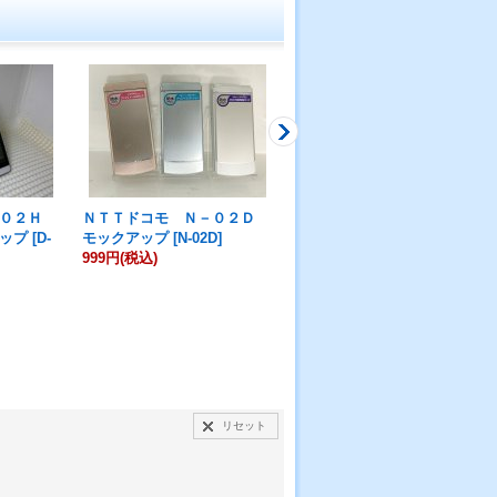
－０２Ｈ
ＮＴＴドコモ Ｎ－０２Ｄ
ＮＴＴドコモ ＳＨ－０３
ップ
[
D-
モックアップ
[
N-02D
]
Ｄ モックアップ
[
SH-03D
]
999円
(税込)
999円
(税込)
リセット