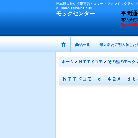
日本最大級の携帯電話・スマートフォンモックアップ（
y Hirama Tsushin Co.ltd
モックセンター
平間通信
電話受付
受付時間
商品一覧
最近新たに初入荷した
ホーム
>
ＮＴＴドコモ
>
その他のモック
ＮＴＴドコモ ｄ－４２Ａ ｄｔａ