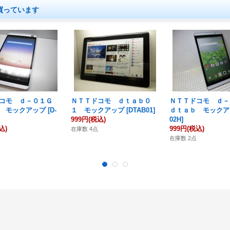
買っています
ドコモ ｄ－０１Ｇ
ＮＴＴドコモ ｄｔａｂ０
ＮＴＴドコモ ｄ
 モックアップ
[
D-
１ モックアップ
[
DTAB01
]
ｄｔａｂ モックア
999円
(税込)
02H
]
込)
999円
(税込)
在庫数 4点
在庫数 2点