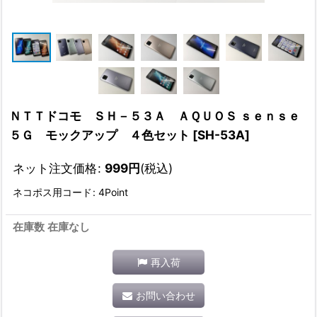
ＮＴＴドコモ ＳＨ－５３Ａ ＡＱＵＯＳ ｓｅｎｓｅ
５Ｇ モックアップ ４色セット
[
SH-53A
]
ネット注文価格
:
999
円
(税込)
ネコポス用コード
:
4Point
在庫数 在庫なし
再入荷
お問い合わせ