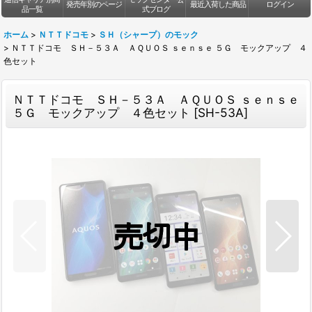
発売年別のページ
最近入荷した商品
ログイン
品一覧
式ブログ
ホーム
>
ＮＴＴドコモ
>
ＳＨ（シャープ）のモック
>
ＮＴＴドコモ ＳＨ－５３Ａ ＡＱＵＯＳ ｓｅｎｓｅ ５Ｇ モックアップ ４
色セット
ＮＴＴドコモ ＳＨ－５３Ａ ＡＱＵＯＳ ｓｅｎｓｅ
５Ｇ モックアップ ４色セット
[
SH-53A
]