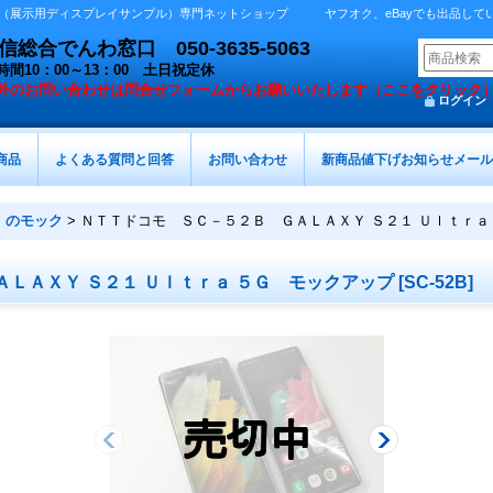
展示用ディスプレイサンプル）専門ネットショップ ヤフオク、eBayでも出品しています 
総合でんわ窓口 050-3635-5063
時間10：00～13：00 土日祝定休
外の
お問い合わせは問合せフォームからお願いいたします（ここをクリック
ログイン
商品
よくある質問と回答
お問い合わせ
新商品値下げお知らせメール
）のモック
>
ＮＴＴドコモ ＳＣ－５２Ｂ ＧＡＬＡＸＹ Ｓ２１ Ｕｌｔｒａ
ＬＡＸＹ Ｓ２１ Ｕｌｔｒａ ５Ｇ モックアップ
[
SC-52B
]