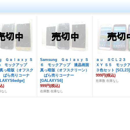
ng Ｇａｌａｘｙ Ｓ
Samsung Ｇａｌａｘｙ Ｓ
ａｕ ＳＣＬ２３ 
ge モックアップ
６ モックアップ 液晶画面
ＸＹ Ｓ５ モッ
真っ暗版（オフスク
真っ暗版（オフスクリーン）
３色セット
[
SCL23
]
 ばら売りコーナ
ばら売りコーナー
999円
(税込)
LAXYS6edge
]
[
GALAXYS6
]
在庫数 在庫なし
込)
999円
(税込)
庫なし
在庫数 在庫なし