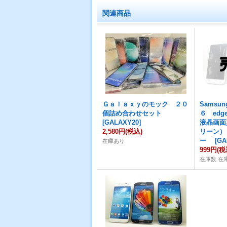
関連商品
Ｇａｌａｘｙのモック ２０
Samsu
個詰め合わせセット
６ ed
[
GALAXY20
]
液晶画面
2,580円
(税込)
リーン）
ー
[
GA
在庫あり
999円
(税
在庫数 在