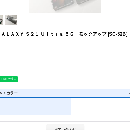
ＡＬＡＸＹ Ｓ２１ Ｕｌｔｒａ ５Ｇ モックアップ
[
SC-52B
]
ｏｒカラー
お問い合わせ