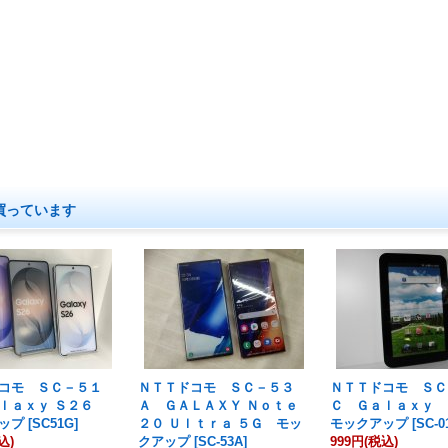
買っています
コモ ＳＣ－５１
ＮＴＴドコモ ＳＣ－５３
ＮＴＴドコモ ＳＣ
ｌａｘｙ Ｓ２６
Ａ ＧＡＬＡＸＹ Ｎｏｔｅ
Ｃ Ｇａｌａｘｙ
ップ
[
SC51G
]
２０ Ｕｌｔｒａ ５Ｇ モッ
モックアップ
[
SC-0
込)
クアップ
[
SC-53A
]
999円
(税込)