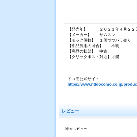
【発売年】 ２０２１年４月２２
【メーカー】 サムスン
【モック個数】 １個づつバラ売り
【部品流用の可否】 不明
【商品の状態】 中古
【クリックポスト対応】可能
ドコモ公式サイト
https://www.nttdocomo.co.jp/produc
レビュー
0
件のレビュー