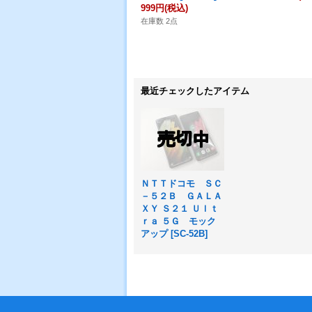
999円
(税込)
在庫数 2点
最近チェックしたアイテム
ＮＴＴドコモ ＳＣ
－５２Ｂ ＧＡＬＡ
ＸＹ Ｓ２１ Ｕｌｔ
ｒａ ５Ｇ モック
アップ
[
SC-52B
]