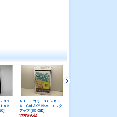
－０１
ＮＴＴドコモ ＳＣ－０５
ＮＴＴドコモ ＳＣ－５２
 Ｔａｂ
Ｄ GALAXY Note モック
Ｄ ＧＡＬＡＸＹ Ｓ２３ Ｕ
1C
]
アップ
[
SC-05D
]
ｌｔｒａ モックアップ ２
999円
(税込)
色セット
[
SC-52D
]