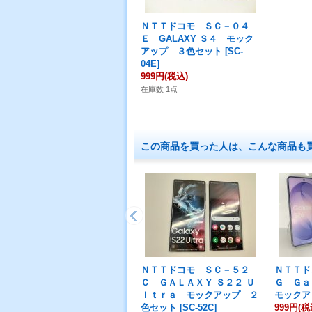
ＮＴＴドコモ ＳＣ－０４
Ｅ GALAXY Ｓ４ モック
アップ ３色セット
[
SC-
04E
]
999円
(税込)
在庫数 1点
この商品を買った人は、こんな商品も
ＮＴＴドコモ ＳＣ－５２
ＮＴＴド
Ｃ ＧＡＬＡＸＹ Ｓ２２ Ｕ
Ｇ Ｇａ
ｌｔｒａ モックアップ ２
モックア
色セット
[
SC-52C
]
999円
(税