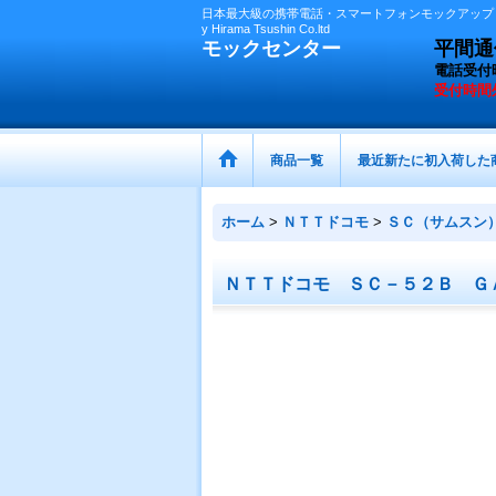
日本最大級の携帯電話・スマートフォンモックアップ（
y Hirama Tsushin Co.ltd
モックセンター
平間通信
電話受付
受付時間
商品一覧
最近新たに初入荷した
ホーム
>
ＮＴＴドコモ
>
ＳＣ（サムスン
ＮＴＴドコモ ＳＣ－５２Ｂ ＧＡ