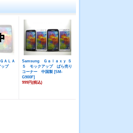
ＧＡＬＡ
Samsung Ｇａｌａｘｙ Ｓ
クアップ
５ モックアップ ばら売り
コーナー 中国製
[
SM-
G900F
]
999円
(税込)