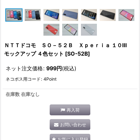
ＮＴＴドコモ ＳＯ－５２Ｂ Ｘｐｅｒｉａ １０III
モックアップ ４色セット
[
SO-52B
]
ネット注文価格
:
999
円
(税込)
ネコポス用コード
:
4Point
在庫数 在庫なし
再入荷
お問い合わせ
お気に入り登録