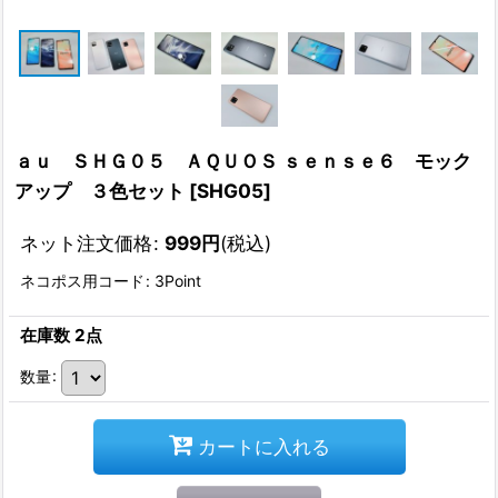
ａｕ ＳＨＧ０５ ＡＱＵＯＳ ｓｅｎｓｅ６ モック
アップ ３色セット
[
SHG05
]
ネット注文価格
:
999
円
(税込)
ネコポス用コード
:
3Point
在庫数 2点
数量
:
カートに入れる