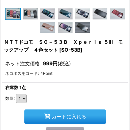
ＮＴＴドコモ ＳＯ－５３Ｂ Ｘｐｅｒｉａ ５III モ
ックアップ ４色セット
[
SO-53B
]
ネット注文価格
:
999
円
(税込)
ネコポス用コード
:
4Point
在庫数 1点
数量
:
カートに入れる