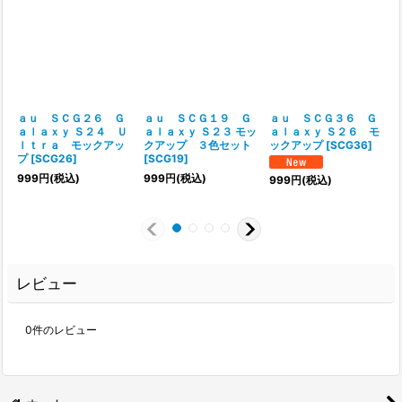
ａｕ ＳＣＧ２６ Ｇ
ａｕ ＳＣＧ１９ Ｇ
ａｕ ＳＣＧ３６ Ｇ
ａｌａｘｙ Ｓ２４ Ｕ
ａｌａｘｙ Ｓ２３ モッ
ａｌａｘｙ Ｓ２６ モ
ｌｔｒａ モックアッ
クアップ ３色セット
ックアップ
[
SCG36
]
プ
[
SCG26
]
[
SCG19
]
999
円
(税込)
999
円
(税込)
999
円
(税込)
レビュー
0
件のレビュー