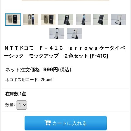
ＮＴＴドコモ Ｆ－４１Ｃ ａｒｒｏｗｓ ケータイ ベ
ーシック モックアップ ２色セット
[
F-41C
]
ネット注文価格
:
999
円
(税込)
ネコポス用コード
:
2Point
在庫数 1点
数量
:
カートに入れる