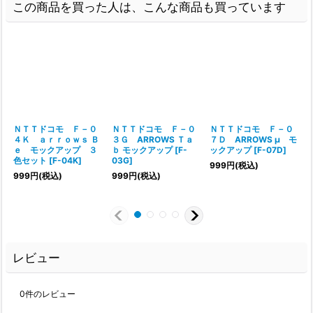
この商品を買った人は、こんな商品も買っています
ＮＴＴドコモ Ｆ－０
ＮＴＴドコモ Ｆ－０
ＮＴＴドコモ Ｆ－０
４Ｋ ａｒｒｏｗｓ Ｂ
３Ｇ ARROWS Ｔａ
７Ｄ ARROWS μ モ
ｅ モックアップ ３
ｂ モックアップ
[
F-
ックアップ
[
F-07D
]
色セット
[
F-04K
]
03G
]
999
円
(税込)
999
円
(税込)
999
円
(税込)
レビュー
0
件のレビュー