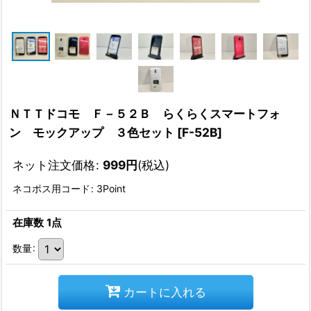
ＮＴＴドコモ Ｆ－５２Ｂ らくらくスマートフォ
ン モックアップ ３色セット
[
F-52B
]
ネット注文価格
:
999
円
(税込)
ネコポス用コード
:
3Point
在庫数 1点
数量
:
カートに入れる