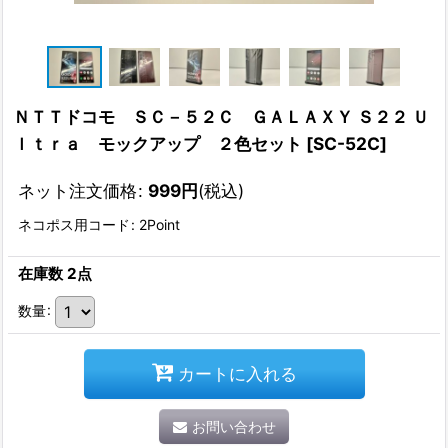
ＮＴＴドコモ ＳＣ－５２Ｃ ＧＡＬＡＸＹ Ｓ２２ Ｕ
ｌｔｒａ モックアップ ２色セット
[
SC-52C
]
ネット注文価格
:
999
円
(税込)
ネコポス用コード
:
2Point
在庫数 2点
数量
:
カートに入れる
お問い合わせ