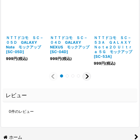
ＮＴＴドコモ ＳＣ－
ＮＴＴドコモ ＳＣ－
ＮＴＴドコモ ＳＣ－
０５Ｄ GALAXY
０４Ｄ GALAXY
５３Ａ ＧＡＬＡＸＹ
Note モックアップ
NEXUS モックアップ
Ｎｏｔｅ２０ Ｕｌｔｒ
[
SC-05D
]
[
SC-04D
]
ａ ５Ｇ モックアップ
[
SC-53A
]
999
円
(税込)
999
円
(税込)
999
円
(税込)
レビュー
0
件のレビュー
ホーム