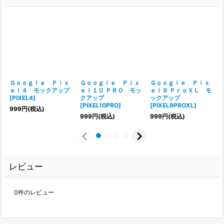
Ｇｏｏｇｌｅ Ｐｉｘ
Ｇｏｏｇｌｅ Ｐｉｘ
Ｇｏｏｇｌｅ Ｐｉｘ
ｅｌ４ モックアップ
ｅｌ１０ ＰＲＯ モッ
ｅｌ９ ＰｒｏＸＬ モ
[
PIXEL4
]
クアップ
ックアップ
[
PIXEL10PRO
]
[
PIXEL9PROXL
]
999
円
(税込)
999
円
(税込)
999
円
(税込)
レビュー
0
件のレビュー