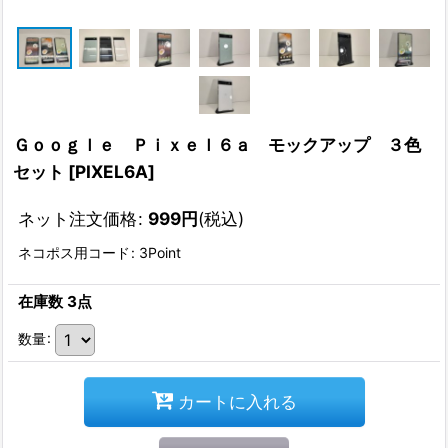
Ｇｏｏｇｌｅ Ｐｉｘｅｌ６ａ モックアップ ３色
セット
[
PIXEL6A
]
ネット注文価格
:
999
円
(税込)
ネコポス用コード
:
3Point
在庫数 3点
数量
:
カートに入れる