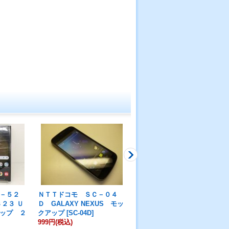
－５２
ＮＴＴドコモ ＳＣ－０４
ＮＴＴドコモ ＳＣ－０１
２３ Ｕ
Ｄ GALAXY NEXUS モッ
Ｃ Ｇａｌａｘｙ Ｔａｂ
ップ ２
クアップ
[
SC-04D
]
モックアップ
[
SC-01C
]
999円
(税込)
999円
(税込)