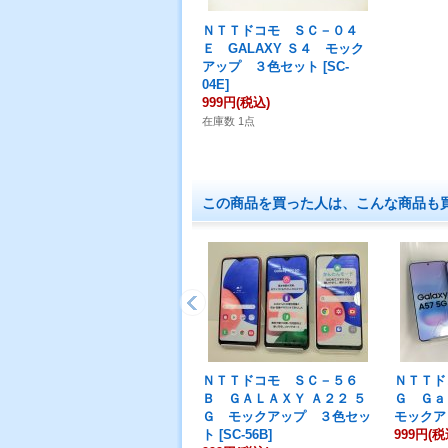
ＮＴＴドコモ ＳＣ－０４
Ｅ GALAXY Ｓ４ モック
アップ ３色セット
[
SC-
04E
]
999円
(税込)
在庫数 1点
この商品を買った人は、こんな商品も
ＮＴＴドコモ ＳＣ－５６
ＮＴＴド
Ｂ ＧＡＬＡＸＹ Ａ２２ ５
Ｇ Ｇａ
Ｇ モックアップ ３色セッ
モックア
ト
[
SC-56B
]
999円
(税