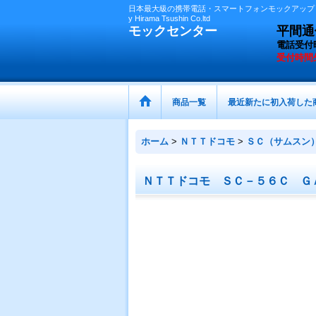
日本最大級の携帯電話・スマートフォンモックアップ（
y Hirama Tsushin Co.ltd
モックセンター
平間通信
電話受付
受付時間
商品一覧
最近新たに初入荷した
ホーム
>
ＮＴＴドコモ
>
ＳＣ（サムスン
ＮＴＴドコモ ＳＣ－５６Ｃ Ｇ