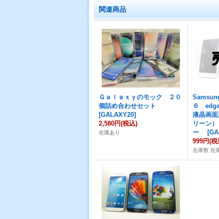
関連商品
Ｇａｌａｘｙのモック ２０
Samsu
個詰め合わせセット
６ ed
[
GALAXY20
]
液晶画面
2,580円
(税込)
リーン）
ー
[
GA
在庫あり
999円
(税
在庫数 在