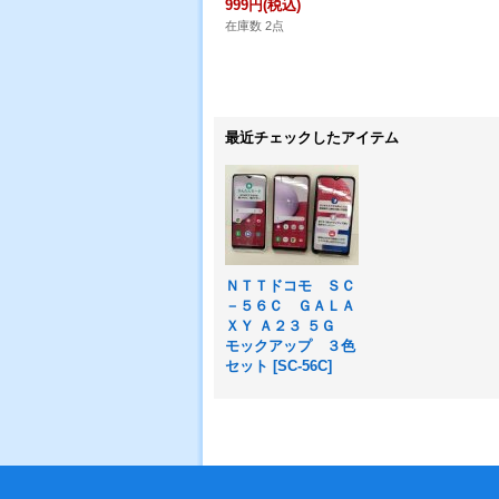
999円
(税込)
在庫数 2点
最近チェックしたアイテム
ＮＴＴドコモ ＳＣ
－５６Ｃ ＧＡＬＡ
ＸＹ Ａ２３ ５Ｇ
モックアップ ３色
セット
[
SC-56C
]