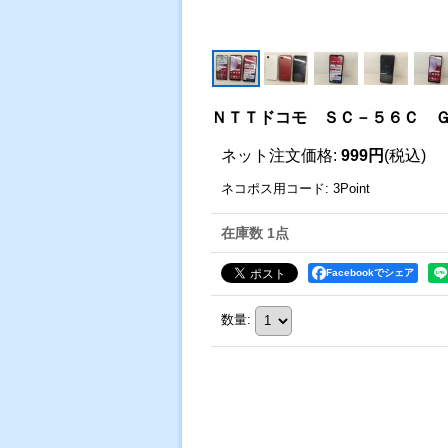
ＮＴＴドコモ ＳＣ－５６Ｃ Ｇ
ネット注文価格
:
999円
(税込)
ネコポス用コード
:
3Point
在庫数 1点
Facebookでシェア
数量
: