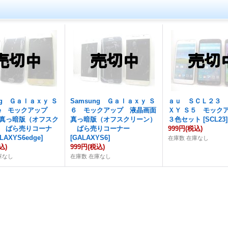
ng Ｇａｌａｘｙ Ｓ
Samsung Ｇａｌａｘｙ Ｓ
ａｕ ＳＣＬ２３ 
ge モックアップ
６ モックアップ 液晶画面
ＸＹ Ｓ５ モッ
真っ暗版（オフスク
真っ暗版（オフスクリーン）
３色セット
[
SCL23
]
 ばら売りコーナ
ばら売りコーナー
999円
(税込)
LAXYS6edge
]
[
GALAXYS6
]
在庫数 在庫なし
込)
999円
(税込)
庫なし
在庫数 在庫なし