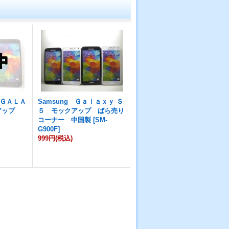
ＧＡＬＡ
Samsung Ｇａｌａｘｙ Ｓ
クアップ
５ モックアップ ばら売り
コーナー 中国製
[
SM-
G900F
]
999円
(税込)