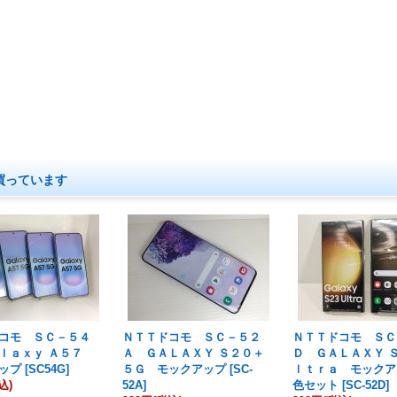
買っています
コモ ＳＣ－５４
ＮＴＴドコモ ＳＣ－５２
ＮＴＴドコモ ＳＣ
ｌａｘｙ Ａ５７
Ａ ＧＡＬＡＸＹ Ｓ２０＋
Ｄ ＧＡＬＡＸＹ Ｓ
ップ
[
SC54G
]
５Ｇ モックアップ
[
SC-
ｌｔｒａ モックア
込)
52A
]
色セット
[
SC-52D
]