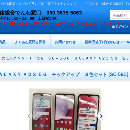
展示用ディスプレイサンプル）専門ネットショップ ヤフオク、eBayでも出品しています 
総合でんわ窓口 050-3635-5063
時間10：00～13：00 土日祝定休
外の
お問い合わせは問合せフォームからお願いいたします（ここをクリック
ログイン
商品
よくある質問と回答
お問い合わせ
新商品値下げお知らせメール
）のモック
>
ＮＴＴドコモ ＳＣ－５６Ｃ ＧＡＬＡＸＹ Ａ２３ ５Ｇ モ
ＡＬＡＸＹ Ａ２３ ５Ｇ モックアップ ３色セット
[
SC-56C
]