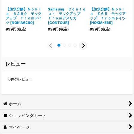
【加水分解】Ｎｏｋｉ
Samsung Ｃｏｎｔｏ
【加水分解】Ｎｏｋｉ
ａ ６２８０ モック
ｕｒ モックアップ
ａ Ｅ６５ モックア
アップ ｆｒｏｍドイ
ｆｒｏｍアメリカ
ップ ｆｒｏｍドイツ
ツ
[
NOKIA6280
]
[
CONTOUR
]
[
NOKIA-E65
]
[
999
円
(税込)
999
円
(税込)
999
円
(税込)
レビュー
0
件のレビュー
ホーム
ショッピングカート
マイページ