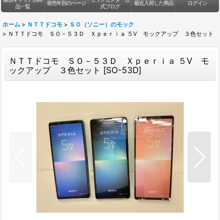
発売年別のページ
最近入荷した商品
ログイン
品一覧
式ブログ
ホーム
>
ＮＴＴドコモ
>
ＳＯ（ソニー）のモック
>
ＮＴＴドコモ ＳＯ－５３Ｄ Ｘｐｅｒｉａ ５V モックアップ ３色セット
ＮＴＴドコモ ＳＯ－５３Ｄ Ｘｐｅｒｉａ ５V モ
ックアップ ３色セット
[
SO-53D
]