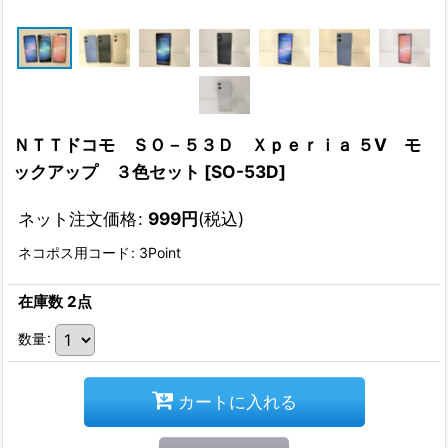
ＮＴＴドコモ ＳＯ－５３Ｄ Ｘｐｅｒｉａ ５V モ
ックアップ ３色セット
[
SO-53D
]
ネット注文価格
:
999
円
(税込)
ネコポス用コード
:
3Point
在庫数 2点
数量
:
カートに入れる